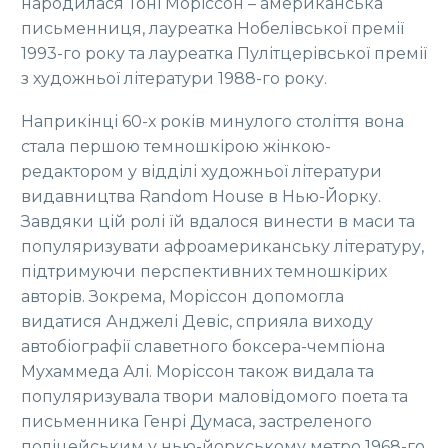
народилася Тоні Моріссон – американська
письменниця, лауреатка Нобелівської премії
1993-го року та лауреатка Пулітцерівської премії
з художньої літератури 1988-го року.
Наприкінці 60-х років минулого століття вона
стала першою темношкірою жінкою-
редактором у відділі художньої літератури
видавництва Random House в Нью-Йорку.
Завдяки цій ролі їй вдалося винести в маси та
популяризувати афроамериканську літературу,
підтримуючи перспективних темношкірих
авторів. Зокрема, Моріссон допомогла
видатися Анджелі Девіс, сприяла виходу
автобіографії славетного боксера-чемпіона
Мухаммеда Алі. Моріссон також видала та
популяризувала твори маловідомого поета та
письменника Генрі Думаса, застреленого
поліцейським у нью-йоркському метро 1968-го