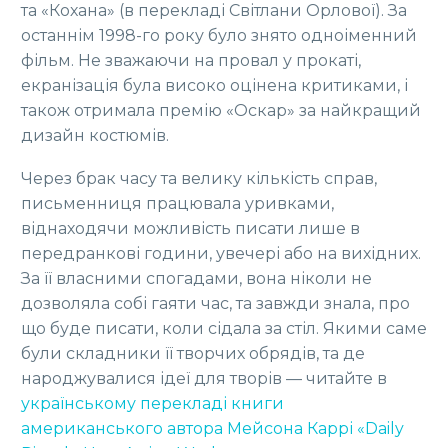
та «Кохана» (в перекладі Світлани Орлової). За
останнім 1998-го року було знято одноіменний
фільм. Не зважаючи на провал у прокаті,
екранізація була високо оцінена критиками, і
також отримала премію «Оскар» за найкращий
дизайн костюмів.
Через брак часу та велику кількість справ,
письменниця працювала уривками,
віднаходячи можливість писати лише в
передранкові години, увечері або на вихідних.
За її власними спогадами, вона ніколи не
дозволяла собі гаяти час, та завжди знала, про
що буде писати, коли сідала за стіл. Якими саме
були складники її творчих обрядів, та де
народжувалися ідеї для творів — читайте в
українському перекладі книги
американського автора Мейсона Каррі «Daily