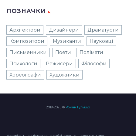
ПОЗНАЧКИ
Архітектори
Дизайнери
Драматурги
Композитори
Музиканти
Науковці
Письменники
Поети
Полімати
Психологи
Режисери
Філософи
Хореографи
Художники
2019-2025 ©
Роман Гульцьо
Матеріали, що містяться на сайті, захищені законами про