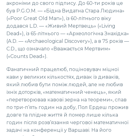
акроніми до свого підпису. До 60-ти років це
був P.G.O.M. — «Бідна Видатна Стара Людина»
(«Poor Great Old Man»), із 60-літнього віку
додався L.D. — «Живий Мертвець» («Living
Dead»), із 65-літнього — «Археологічна Знахідка»
(A.D. — «Archaeological Discovery»), а в 75 років —
C.D., що означало «Вважається Мертвим»
(«Counts Dead»).
Фанатичний працелюб, поціновувач міцної
кави у великих кількостях, дивак із диваків,
який любив бути поміж людей, але не любив
їхніх доторків, «математичний ченець», який
«перетворював кавові зерна на теореми», спав
по три-п’ять годин на добу, Пол Ердеш прожив
довге та плідне життя й помер лише кілька
годин після розв’язання чергової математичної
задачі на конференції у Варшаві. На його