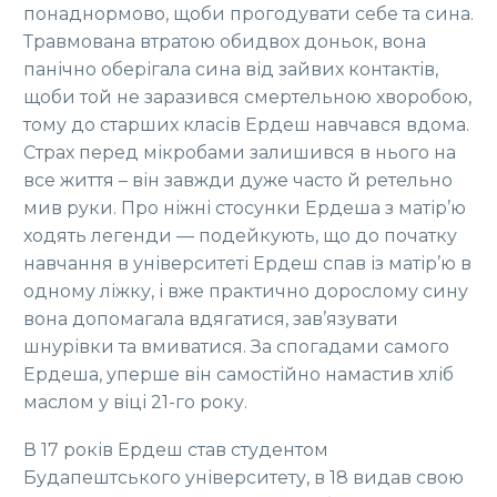
понаднормово, щоби прогодувати себе та сина.
Травмована втратою обидвох доньок, вона
панічно оберігала сина від зайвих контактів,
щоби той не заразився смертельною хворобою,
тому до старших класів Ердеш навчався вдома.
Страх перед мікробами залишився в нього на
все життя – він завжди дуже часто й ретельно
мив руки. Про ніжні стосунки Ердеша з матір’ю
ходять легенди — подейкують, що до початку
навчання в університеті Ердеш спав із матір’ю в
одному ліжку, і вже практично дорослому сину
вона допомагала вдягатися, зав’язувати
шнурівки та вмиватися. За спогадами самого
Ердеша, уперше він самостійно намастив хліб
маслом у віці 21-го року.
В 17 років Ердеш став студентом
Будапештського університету, в 18 видав свою