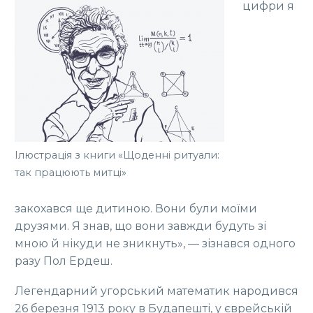
цифри я
Ілюстрація з книги «Щоденні ритуали:
так працюють митці»
закохався ще дитиною. Вони були моїми
друзями. Я знав, що вони завжди будуть зі
мною й нікуди не зникнуть», — зізнався одного
разу Пол Ердеш.
Легендарний угорський математик народився
26 березня 1913 року в Будапешті, у єврейській