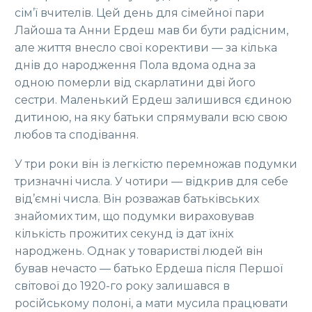
сім’ї вчителів. Цей день для сімейної пари
Лайоша та Анни Ердеш мав би бути радісним,
але життя внесло свої корективи — за кілька
днів до народження Пола вдома одна за
одною померли від скарлатини дві його
сестри. Маленький Ердеш залишився єдиною
дитиною, на яку батьки спрямували всю свою
любов та сподівання.
У три роки він із легкістю перемножав подумки
тризначні числа. У чотири — відкрив для себе
від’ємні числа. Він розважав батьківських
знайомих тим, що подумки вираховував
кількість прожитих секунд із дат їхніх
народжень. Однак у товаристві людей він
бував нечасто — батько Ердеша після Першої
світової до 1920-го року залишався в
російському полоні, а мати мусила працювати