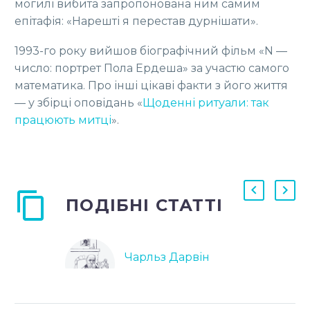
могилі вибита запропонована ним самим
епітафія: «Нарешті я перестав дурнішати».
1993-го року вийшов біографічний фільм «N —
число: портрет Пола Ердеша» за участю самого
математика. Про інші цікаві факти з його життя
— у збірці оповідань «
Щоденні ритуали: так
працюють митці
».
ПОДІБНІ СТАТТІ
Чарльз Дарвін
12 Лют 2022