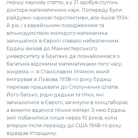
першу наукову статтю, а у 21 здобув ступінь
доктора математичних наук. Попереду були
райдужні наукові перспективи, але йшов 1934-
й рік, і з єврейським походженням та
вільнодумством молодого математика
залишатися в Європі ставало небезпечним.
Ердеш виїхав до Манчестерського
університету в Британії, де познайомився з
багатьма відомими математиками того часу,
зокрема — зі Станіславом Улямом, який
емігрував зі Львова. 1938-го року Ердеш
переїхав працювати до Сполучених Штатів.
Його батько, рідні дядьки та тітки, які
залишилися в Європі, загинули в концтаборах,
а вижити вдалося тільки матері. З нею Ердеш
зміг побачитися лише через 10 років, коли
вперше після переїзду до США 1948-го року
відвідав Угорщину.