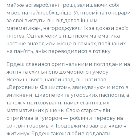
майже всі зароблені гроші, залишаючи собі
мізер на найнеобхідніше. Усі премії та гонорари
за свої виступи він віддавав іншим
математикам, нагороджуючи їх за докази своїх
гіпотез. Однак чеки з підписом математика
частіше знаходили місце в рамках, повішаних
на пам’ять, аніж переводилися в готівку.
Ердеш славився оригінальними поглядами на
життя та схильністю до чорного гумору.
Всевишнього, наприклад, він називав
«Верховним Фашистом», звинувачуючи його в
зникненні шкарпеток та угорських паспортів, а
також у приховуванні найелегантніших
математичних рішень. Свою старість він
сприймав із гумором — роблячи перерву на
сон, він говорив: «Продовжимо завтра, якщо я
житиму». Ердеш також любив додавати