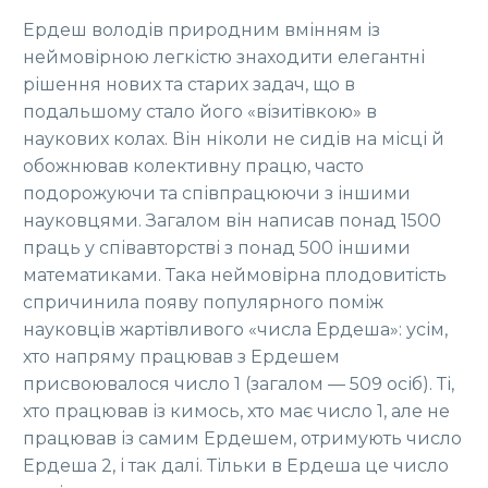
Ердеш володів природним вмінням із
неймовірною легкістю знаходити елегантні
рішення нових та старих задач, що в
подальшому стало його «візитівкою» в
наукових колах. Він ніколи не сидів на місці й
обожнював колективну працю, часто
подорожуючи та співпрацюючи з іншими
науковцями. Загалом він написав понад 1500
праць у співавторстві з понад 500 іншими
математиками. Така неймовірна плодовитість
спричинила появу популярного поміж
науковців жартівливого «числа Ердеша»: усім,
хто напряму працював з Ердешем
присвоювалося число 1 (загалом — 509 осіб). Ті,
хто працював із кимось, хто має число 1, але не
працював із самим Ердешем, отримують число
Ердеша 2, і так далі. Тільки в Ердеша це число