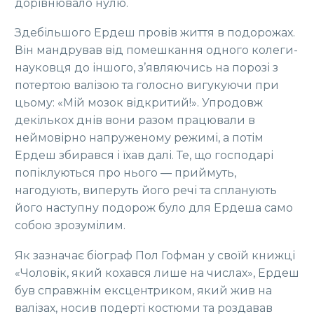
дорівнювало нулю.
Здебільшого Ердеш провів життя в подорожах.
Він мандрував від помешкання одного колеги-
науковця до іншого, з’являючись на порозі з
потертою валізою та голосно вигукуючи при
цьому: «Мій мозок відкритий!». Упродовж
декількох днів вони разом працювали в
неймовірно напруженому режимі, а потім
Ердеш збирався і їхав далі. Те, що господарі
попіклуються про нього — приймуть,
нагодують, виперуть його речі та спланують
його наступну подорож було для Ердеша само
собою зрозумілим.
Як зазначає біограф Пол Гофман у своїй книжці
«Чоловік, який кохався лише на числах», Ердеш
був справжнім ексцентриком, який жив на
валізах, носив подерті костюми та роздавав