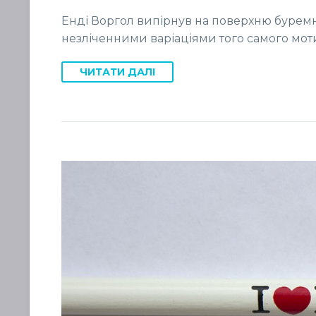
Енді Воргол випірнув на поверхню буремн
незліченними варіаціями того самого моти
ЧИТАТИ ДАЛІ