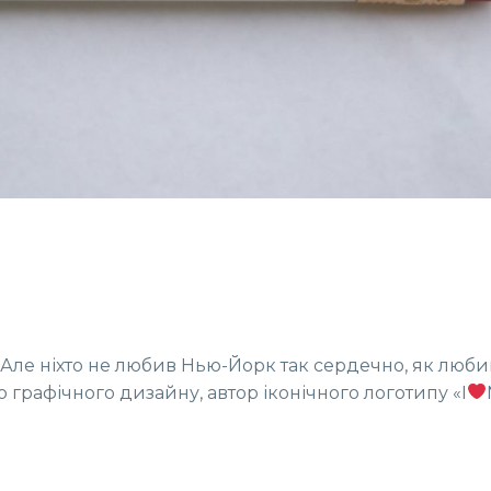
. Але ніхто не любив Нью-Йорк так сердечно, як люби
графічного дизайну, автор іконічного логотипу «I