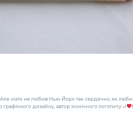
. Але ніхто не любив Нью-Йорк так сердечно, як люби
графічного дизайну, автор іконічного логотипу «I