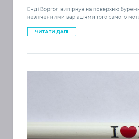
Енді Воргол випірнув на поверхню буремн
незліченними варіаціями того самого моти
ЧИТАТИ ДАЛІ