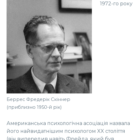
1972-го року
Беррес Фредерік Скіннер
(приблизно 1950-й рік)
Американська психологічна асоціація назвала
його найвидатнішим психологом XX століття
(він випередив навіть Фрейда, який був