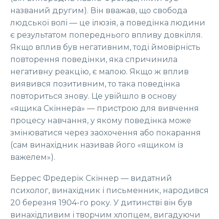
названий другим). Він вважав, що свобода
людської волі — це ілюзія, а поведінка людини
є результатом попереднього впливу довкілля.
Якщо вплив був негативним, тоді ймовірність
повторення поведінки, яка спричинила
негативну реакцію, є малою. Якщо ж вплив
виявився позитивним, то така поведінка
повториться знову. Це увійшло в основу
«ящика Скіннера» — пристрою для вивчення
процесу навчання, у якому поведінка може
змінюватися через заохочення або покарання
(сам винахідник називав його «ящиком із
важелем»).
Беррес Фредерік Скіннер — видатний
психолог, винахідник і письменник, народився
20 березня 1904-го року. У дитинстві він був
винахідливим і творчим хлопцем, вигадуючи