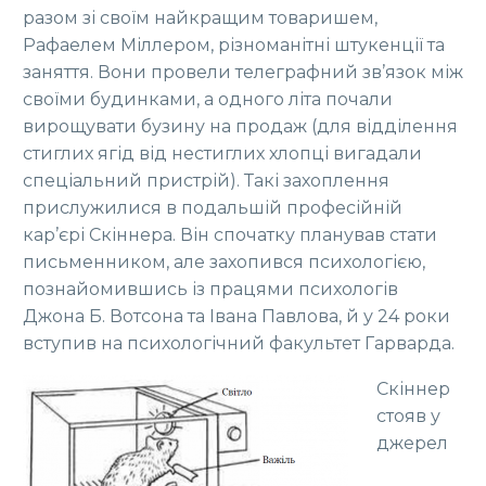
разом зі своїм найкращим товаришем,
Рафаелем Міллером, різноманітні штукенції та
заняття. Вони провели телеграфний зв’язок між
своїми будинками, а одного літа почали
вирощувати бузину на продаж (для відділення
стиглих ягід від нестиглих хлопці вигадали
спеціальний пристрій). Такі захоплення
прислужилися в подальшій професійній
кар’єрі Скіннера. Він спочатку планував стати
письменником, але захопився психологією,
познайомившись із працями психологів
Джона Б. Вотсона та Івана Павлова, й у 24 роки
вступив на психологічний факультет Гарварда.
Скіннер
стояв у
джерел