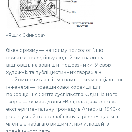
«Ящик Скіннера»
біхевіоризму — напряму психології, що
пояснює поведінку людей чи тварин у
відповідь на зовнішні подразники. У своїх
художніх та публіцистичних творах він
знайомив читачів із можливостями соціальної
інженерії — поведінкової корекції для
покращення життя суспільства. Один із його
творів — роман-утопія «Волден-два», описує
експериментальну громаду в Америці 1940-х
років, у якій працелюбність та рівень щастя її
членів є набагато вищими, ніж у людей із
зовнішнього світу.